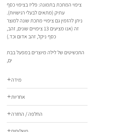
ציפוי המתכת בתמונה: פליז בציפוי כסף
עתיק (מתאים לבעלי רגישויות).
ניתן להזמין גם ציפויי מתכת שונה למוצר
זה (אנו מציעים 13 ציפויים שונים, זהב,
כסף ניקל, זהב אדום וכד.)
התכשיטים של לילה מיוצרים במפעל בבת
ים,
מידה
אורך: 600 מ"מ
אחריות
משקל: 9 גרם
התכשיטים של לילה הם תכשיטי אופנה
החלפה / החזרה
ברמת גימור הגבוהה ביותר הן בחומרי
הגלם המרכיבים את התכשיט והן
החלפות והחזרות
משלוחים