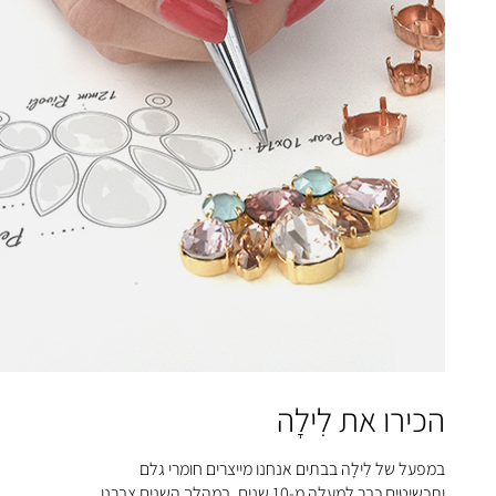
הכירו את לִילָה
במפעל של לִילָה בבתים אנחנו מייצרים חומרי גלם
ותכשיטים כבר למעלה מ-10 שנים, במהלך השנים צברנו