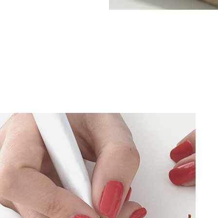
צמיד קאף צר "רוסטיק אורגני"
מחיר