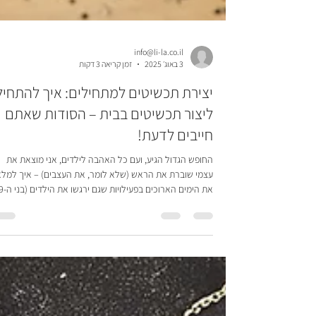
info@li-la.co.il
3 באוג׳ 2025
זמן קריאה 3 דקות
יצירת תכשיטים למתחילים: איך להתחיל
ליצור תכשיטים בבית – הסודות שאתם
חייבים לדעת!
החופש הגדול הגיע, ועם כל האהבה לילדים, אני מוצאת את
עצמי שוברת את הראש (שלא לומר, את העצבים) – איך למלא
את הימים הארוכים בפעילויות שגם ירגשו את 
ומעלה, כמובן, כי הקטנים עוד מסתפקים בארגז חול), גם יאפש
לנו זמן איכות משפחתי בלי לריב על מי שוטף כלים, ורצוי שיהיו
במקום ממוזג ונעים, רחוק מהלחות הדביקה של יולי-אוגוסט. וא
כמעט בייאוש, גיליתי את סדנת התכשיטים של לילה, והבנתי