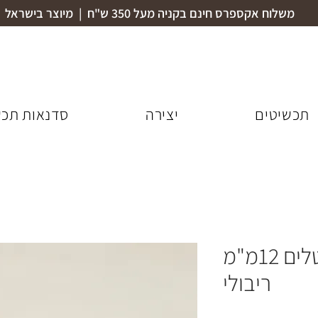
משלוח אקספרס חינם בקניה מעל 350 ש"ח | מיוצר בישראל
תכשיטים
יצירה
סדנאות תכש
צמיד טניס קריסטלים 12מ"מ
ריבולי