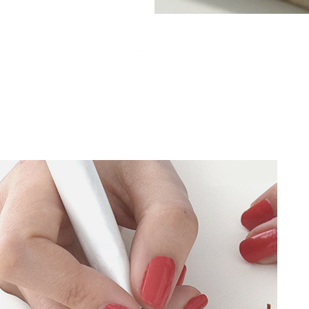
צמיד קאף צר "רוסטיק אורגני"
מחיר