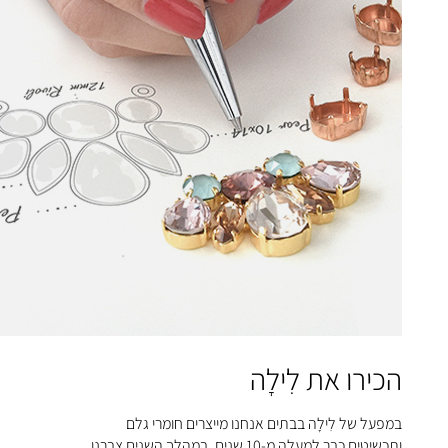
הכירו את לִילָה
במפעל של לִילָה בבתים אנחנו מייצרים חומרי גלם
ותכשיטים כבר למעלה מ-10 שנים, במהלך השנים צברנו