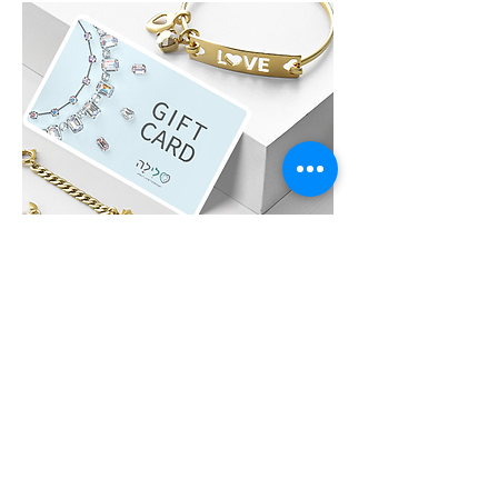
לִילָה GIFT CARD
לא בטוחים איזה תכשיט לבחור?, שלחו גיפט