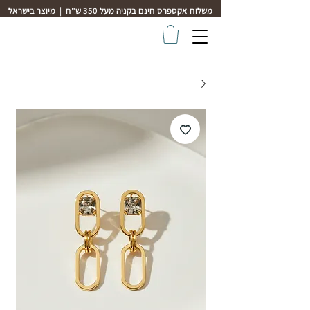
משלוח אקספרס חינם בקניה מעל 350 ש"ח | מיוצר בישראל