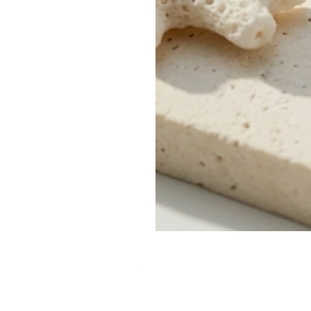
צמיד קאף צר "רוסטיק אורגני"
מחיר