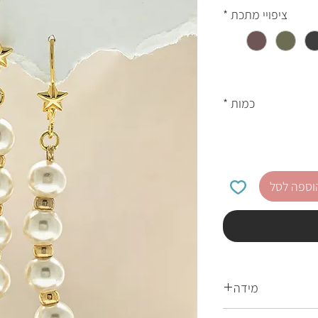
ציפויי מתכת
*
כמות
*
וספה לסל
מידה
מידה:55X8 מ"מ