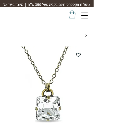
משלוח אקספרס חינם בקניה מעל 350 ש"ח | מיוצר בישראל