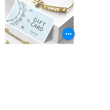
לִילָה GIFT CARD
לא בטוחים איזה תכשיט לבחור?, שלחו גיפט
קארד של לִילָה את הגיפט קארד ניתן לממש