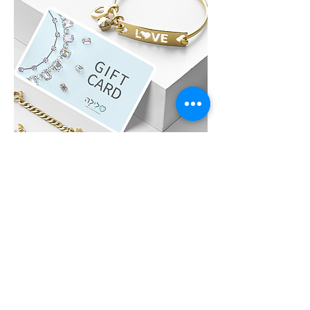
לִילָה GIFT CARD
לא בטוחים איזה תכשיט לבחור?, שלחו גיפט