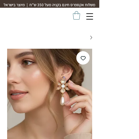
משלוח אקספרס חינם בקניה מעל 350 ש"ח | מיוצר בישראל