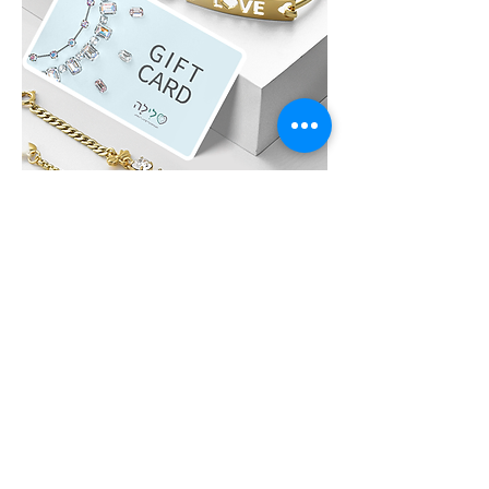
לִילָה GIFT CARD
לא בטוחים איזה תכשיט לבחור?, שלחו גיפט
קארד של לִילָה את הגיפט קארד ניתן לממש
באתר האונליין או בחנות הפיזית של לִילָה על כל
מוצרי החנות, תכשיטים מוכנים / חומרי גלם ליצירת