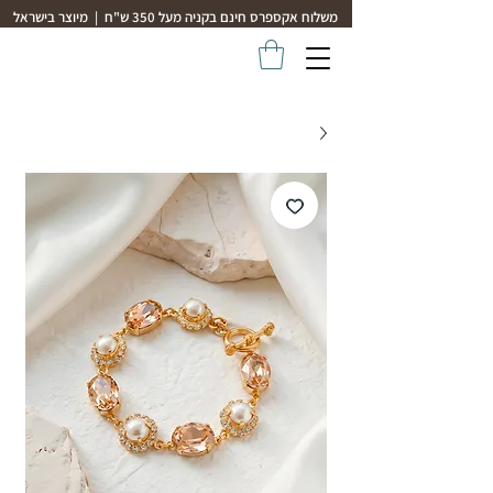
משלוח אקספרס חינם בקניה מעל 350 ש"ח | מיוצר בישראל