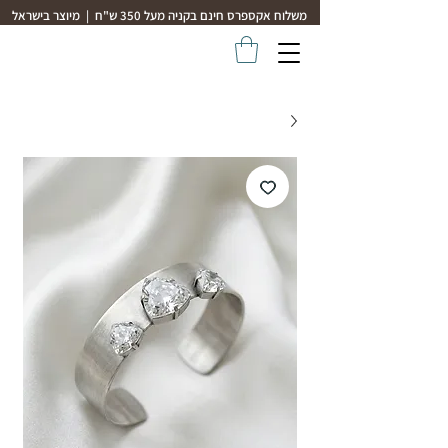
משלוח אקספרס חינם בקניה מעל 350 ש"ח | מיוצר בישראל