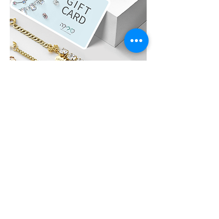
לִילָה GIFT CARD
לא בטוחים איזה תכשיט לבחור?, שלחו גיפט
קארד של לִילָה את הגיפט קארד ניתן לממש
באתר האונליין או בחנות הפיזית של לִילָה על כל
מוצרי החנות, תכשיטים מוכנים / חומרי גלם ליצירת
תכשיטים ועוד.