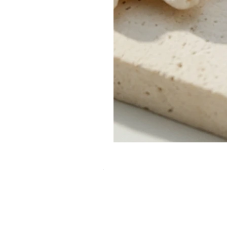
צמיד קאף צר "רוסטיק אורגני"
מחיר