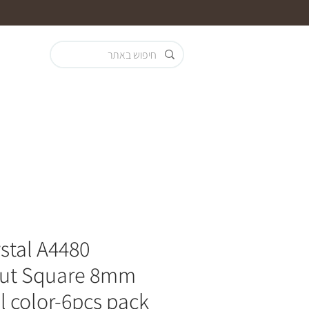
stal A4480
Cut Square 8mm
l color-6pcs pack