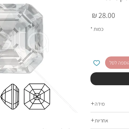
מחיר
כמות
*
וספה לסל
מידה
8 מ"מ
אחריות