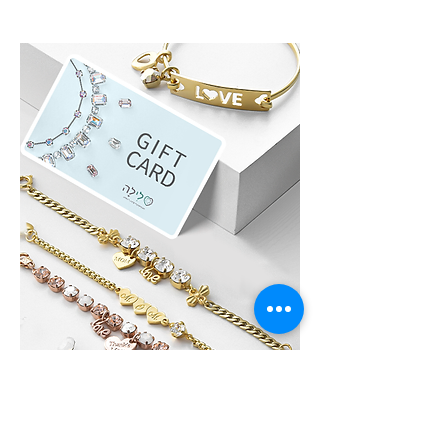
לִילָה GIFT CARD