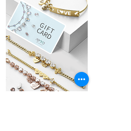
לִילָה GIFT CARD
לא בטוחים איזה תכשיט לבחור?, שלחו גיפט
קארד של לִילָה את הגיפט קארד ניתן לממש