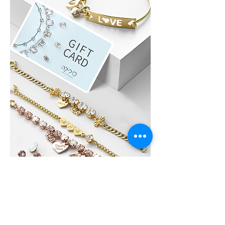
לִילָה GIFT CARD
לא בטוחים איזה תכשיט לבחור?, שלחו גיפט
קארד של לִילָה את הגיפט קארד ניתן לממש