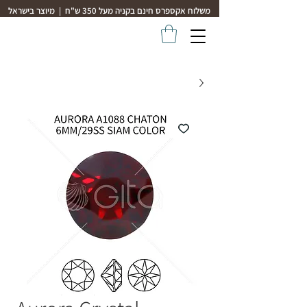
משלוח אקספרס חינם בקניה מעל 350 ש"ח | מיוצר בישראל