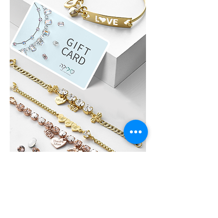
לִילָה GIFT CARD
לא בטוחים איזה תכשיט לבחור?, שלחו גיפט
קארד של לִילָה את הגיפט קארד ניתן לממש