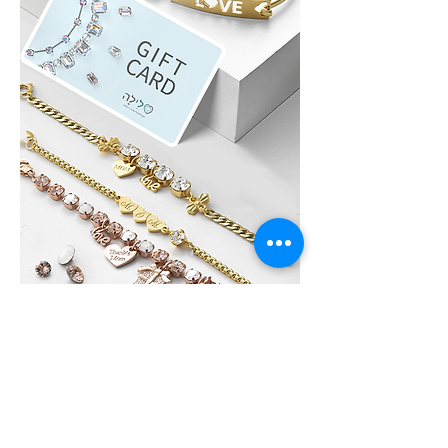
לִילָה GIFT CARD
לא בטוחים איזה תכשיט לבחור?, שלחו גיפט
קארד של לִילָה את הגיפט קארד ניתן לממש
באתר האונליין או בחנות הפיזית של לִילָה על כל
מוצרי החנות, תכשיטים מוכנים / חומרי גלם ליצירת