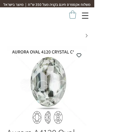
משלוח אקספרס חינם בקניה מעל 350 ש"ח | מיוצר בישראל