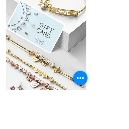
לִילָה GIFT CARD
לא בטוחים איזה תכשיט לבחור?, שלחו גיפט
קארד של לִילָה את הגיפט קארד ניתן לממש