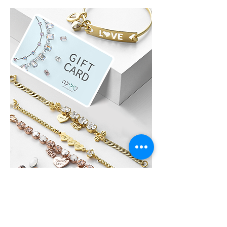
לִילָה GIFT CARD
לא בטוחים איזה תכשיט לבחור?, שלחו גיפט