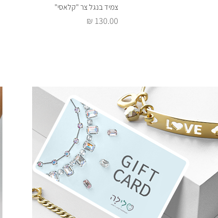
צמיד בנגל צר "קלאסי"
מחיר