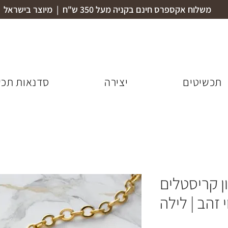
משלוח אקספרס חינם בקניה מעל 350 ש"ח | מיוצר בישראל
תכשיטים
יצירה
סדנאות תכש
 קריסטלים
 זהב | לילה