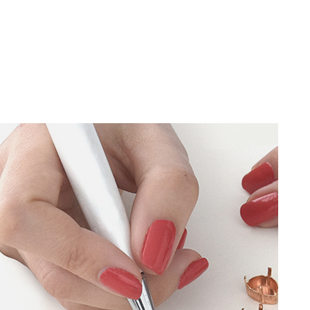
צמיד קאף צר "רוסטיק אורגני"
מחיר