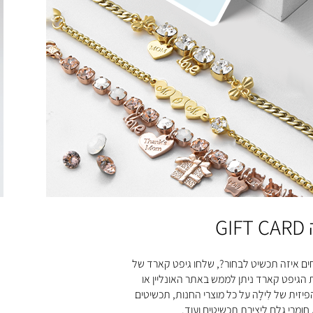
GIF
ים איזה תכשיט לבחור?, שלחו גיפט קארד של
ת הגיפט קארד ניתן לממש באתר האונליין או
יזית של לִילָה על כל מוצרי החנות, תכשיטים
 חומרי גלם ליצירת תכשיטים ועוד.