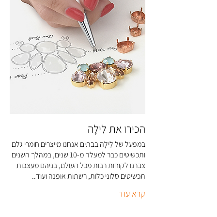
המשרד בטלפון 03-5326166 או במייל:
info@li-la.co.il
הכירו את לִילָה
במפעל של לִילָה בבתים אנחנו מייצרים חומרי גלם
ותכשיטים כבר למעלה מ-10 שנים, במהלך השנים
צברנו לקוחות רבות מכל העולם, בניהם מעצבות
תכשיטים סלוני כלות, רשתות אופנה ועוד..
קרא עוד