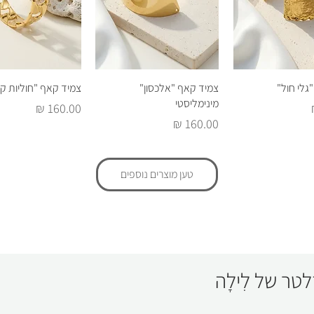
גה מהירה
תצוגה מהירה
תצוגה מהי
גלי חול"
צמיד קאף "אלכסון"
צמיד קאף "חוליות קו
מינימליסטי
מחיר
מחיר
טען מוצרים נוספים
לטר של לִילָה