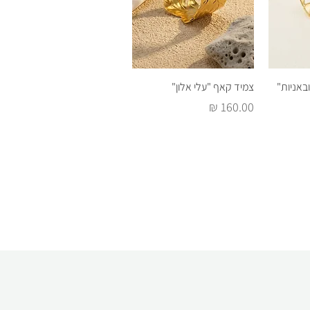
רה
תצוגה מהירה
באניות"
צמיד קאף "עלי אלון"
מחיר