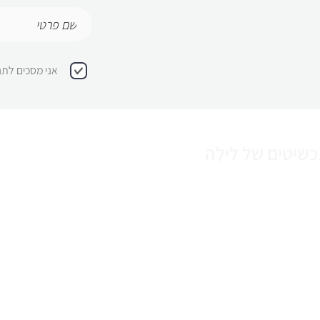
אני מסכים לתנ
שיטים של לִילָה
תכשיטים
 של לִילָה בטרמינל עיצוב בת ים, אנו
תכשיטים חדשים
מייצרים תכשיטים בעבודת יד מאז 2012
צמידים
טים שלנו יעניקו לכם את המראה המושלם
ירוע - מיום יום זוהר ועד ליום החתונה. באתר
עגילים
תמצאו מבחר ענק של תכשיטים לכלות,
ים ליומיום, ואפילו תוכלו לעצב תכשיטים
שרשראות
ה אישית עם קריסטלים של סברובסקי,
ה ופרציוזה. או הירשמו לאחת מסדנאות
טבעות
תכשיטים שאנו מציעים.