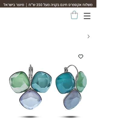
משלוח אקספרס חינם בקניה מעל 350 ש"ח | מיוצר בישראל