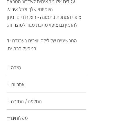
עגילים אלו מתאימים לשדרוג המראה
היומיומי שלך ולכל אירוע.
ציפוי המתכת בתמונה - הוא רודיום, ניתן
להזמין גם ציפוי מתכת מגוון למוצר זה.
התכשיטים של לילה יוצרים בעבודת יד
במפעל בבת ים.
מידה
מידה: 24x16 מ"מ
אחריות
משקל: 5.5 גרם
התכשיטים של לילה הם תכשיטי אופנה
החלפה / החזרה
ברמת גימור הגבוהה ביותר הן בחומרי
הגלם המרכיבים את התכשיט והן
החלפות והחזרות
משלוחים
במקצועיות ובניסיון של הצוות בתהליכי
הייצור של התכשיטים.
מעוניינת להחזיר או להחליף פריט? ניתן