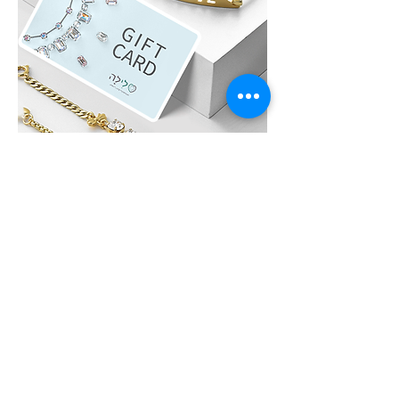
לִילָה GIFT CARD
לא בטוחים איזה תכשיט לבחור?, שלחו גיפט
קארד של לִילָה את הגיפט קארד ניתן לממש
באתר האונליין או בחנות הפיזית של לִילָה על כל
מוצרי החנות, תכשיטים מוכנים / חומרי גלם ליצירת