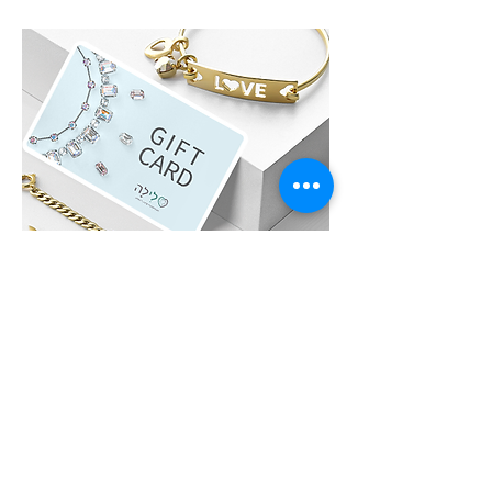
לִילָה GIFT CARD