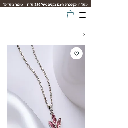
משלוח אקספרס חינם בקניה מעל 350 ש"ח | מיוצר בישראל