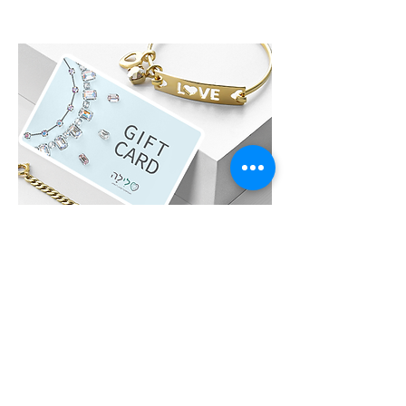
לִילָה GIFT CARD