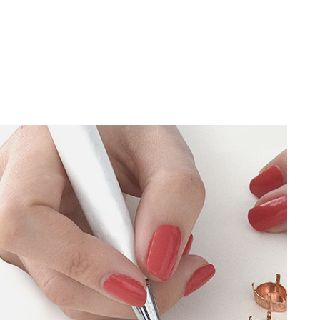
צמיד קאף צר "רוסטיק אורגני"
מחיר