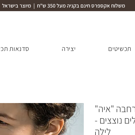
משלוח אקספרס חינם בקניה מעל 350 ש"ח | מיוצר בישראל
תכשיטים
יצירה
סדנאות תכש
חבה "איה"
ם נוצצים -
לילה