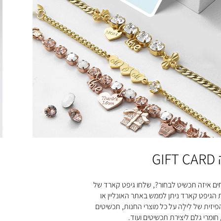
GIF
ים איזה תכשיט לבחור?, שלחו גיפט קארד של
ת הגיפט קארד ניתן לממש באתר האונליין או
יזית של לִילָה על כל מוצרי החנות, תכשיטים
 חומרי גלם ליצירת תכשיטים ועוד.