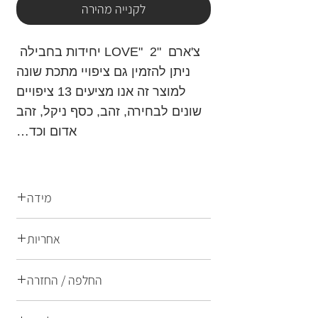
לקנייה מהירה
צ'ארם "LOVE" 2 יחידות בחבילה
ניתן להזמין גם ציפויי מתכת שונה
למוצר זה אנו מציעים 13 ציפויים
שונים לבחירה, זהב, כסף ניקל, זהב
אדום וכד…
מידה
אחריות
14X16 מ"מ
תכשיטים של לילה הם תכשיטי אופנה
החלפה / החזרה
ברמת גימור הגבוהה ביותר הן בחומרי
הגלם המרכיבים את התכשיט והן
החלפות והחזרות