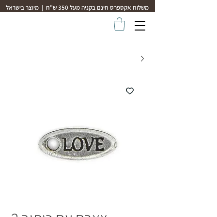
משלוח אקספרס חינם בקניה מעל 350 ש"ח | מיוצר בישראל