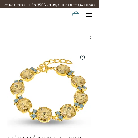
משלוח אקספרס חינם בקניה מעל 350 ש"ח | מיוצר בישראל