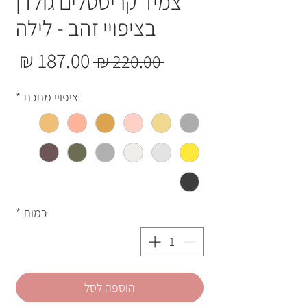
צמיד קריסטלים גולדן
בציפויי זהב - לילה
מחי
מחיר רגיל
 ‏220.00 ‏₪ 
ציפויי מתכת
*
כמות
*
הוספה לסל