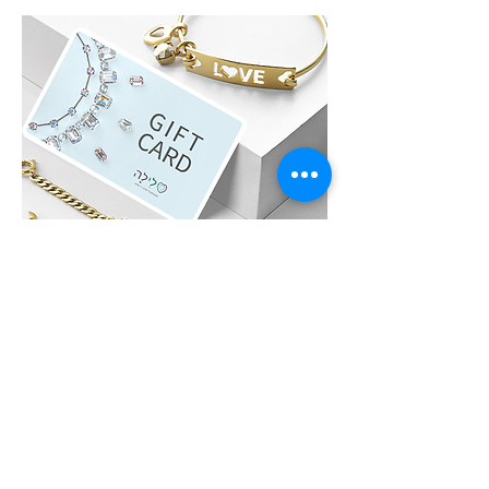
לִילָה GIFT CARD
לא בטוחים איזה תכשיט לבחור?, שלחו גיפט