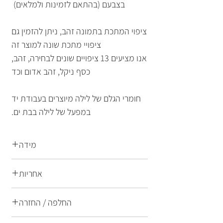
בצבעם (בהתאם לזמינות ולמלאים)
ציפוי המתכת בתמונה זהב, ניתן להזמין גם
ציפויי מתכת שונה למוצר זה
אנו מציעים 13 ציפויים שונים לבחירה, זהב,
כסף ניקל, זהב אדום וכד
חומרי הגלם של לילה מיוצרים בעבודת יד
במפעל של לילה בבת ים.
מידה
מידה: 22 ס"מ
אחריות
משקל: 10 גרם
התכשיטים של לילה הם תכשיטי אופנה
החלפה / החזרה
ברמת גימור הגבוהה ביותר הן בחומרי
הגלם המרכיבים את התכשיט והן