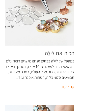
בחירת שיטת השילוח מתבצעת במסך
הצ'קאווט, אחרי מילוי הפרטים.
מומלץ לאחסן ולשמור את התכשיטים
במקום פתוח ויבש ולא בקופסאות או
במקרה של איסוף עצמי אנא לא להגיע
במקום עם לחות.
לאסוף עד שקיבלתם אישור שהמוצר מוכן
וניתן להגיע לאספו, ניתן לברר עם המשרד
בטלפון 03-5326166 או במייל: info@li-
la.co.il
הכירו את לִילָה
במפעל של לִילָה בבתים אנחנו מייצרים חומרי גלם
ותכשיטים כבר למעלה מ-10 שנים, במהלך השנים
צברנו לקוחות רבות מכל העולם, בניהם מעצבות
תכשיטים סלוני כלות, רשתות אופנה ועוד..
קרא עוד