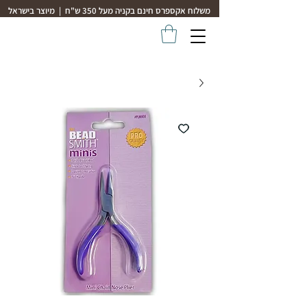
משלוח אקספרס חינם בקניה מעל 350 ש"ח | מיוצר בישראל