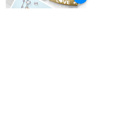
לִילָה GIFT CARD
לא בטוחים איזה תכשיט לבחור?, שלחו גיפט
קארד של לִילָה את הגיפט קארד ניתן לממש
באתר האונליין או בחנות הפיזית של לִילָה על כל
מוצרי החנות, תכשיטים מוכנים / חומרי גלם ליצירת