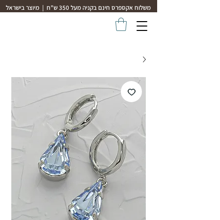
משלוח אקספרס חינם בקניה מעל 350 ש"ח | מיוצר בישראל