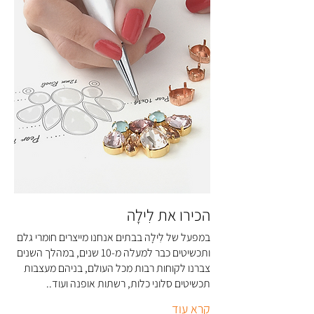
במקום עם לחות.
la.co.il
לחצי כאן למידע מלא על חומרים, שמירה
על התכשיטים ואחריות
הכירו את לִילָה
במפעל של לִילָה בבתים אנחנו מייצרים חומרי גלם
ותכשיטים כבר למעלה מ-10 שנים, במהלך השנים
צברנו לקוחות רבות מכל העולם, בניהם מעצבות
תכשיטים סלוני כלות, רשתות אופנה ועוד..
קרא עוד