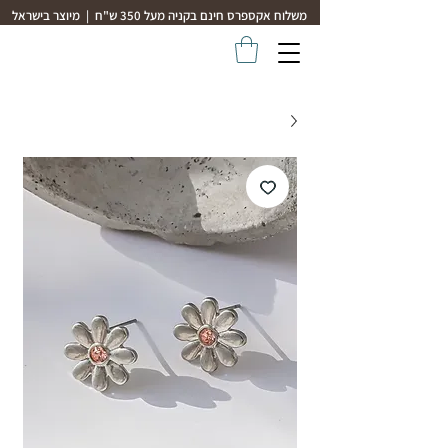
משלוח אקספרס חינם בקניה מעל 350 ש"ח | מיוצר בישראל