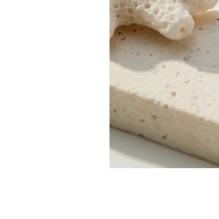
צמיד קאף צר "רוסטיק אורגני"
מחיר