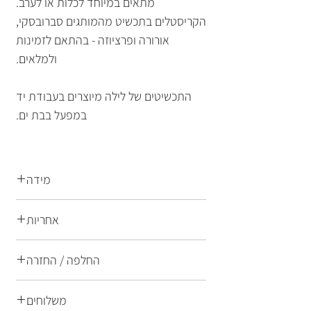
מתאים במיוחד לכלות או לערב.
הקריסטלים בתכשיט מהמותגים סברובסקי,
אורורה ופרציוזה - בהתאם לזמינות
ולמלאים.
התכשיטים של לילה מיוצרים בעבודת יד
במפעל בבת ים.
מידה
מידה: 120x40 מ"מ
אחריות
משקל: 14 גרם
התכשיטים של לילה הם תכשיטי אופנה
החלפה / החזרה
ברמת גימור הגבוהה ביותר הן בחומרי
הגלם המרכיבים את התכשיט והן
החלפות והחזרות
משלוחים
במקצועיות ובניסיון של הצוות בתהליכי