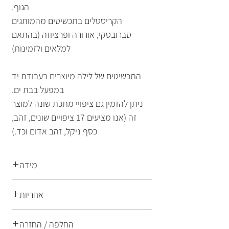
הגוף.
הקריסטלים בתכשיטים מהמותגים
סברובסקי, אורורה ופרציוזה (בהתאם
למלאים ולזמינות)
התכשיטים של לילה מיוצרים בעבודת יד
במפעל בבת ים.
ניתן להזמין גם ציפויי מתכת שונה למוצר
זה (אנו מציעים 17 ציפויים שונים, זהב,
כסף ניקל, זהב אדום וכד.)
מידה
מידה: 57x38 מ"מ
אחריות
משקל: 14 גרם
התכשיטים של לילה הם תכשיטי אופנה
החלפה / החזרה