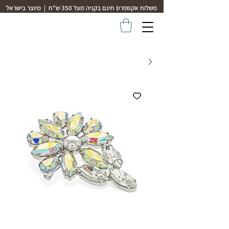
משלוח אקספרס חינם בקניה מעל 350 ש"ח | מיוצר בישראל