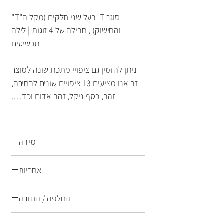
סוגר T בעל שני חלקים (מקל ה"T"
והחישוק) , חבילה של 4 זוגות | לילה
תכשיטים
ניתן להזמין גם ציפויי מתכת שונה למוצר
זה אנו מציעים 13 ציפויים שונים לבחירה,
זהב, כסף ניקל, זהב אדום וכד….
מידה
14 מ"מ
אחריות
תכשיטים של לילה הם תכשיטי אופנה
החלפה / החזרה
ברמת גימור הגבוהה ביותר הן בחומרי
הגלם המרכיבים את התכשיט והן
החלפות והחזרות