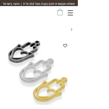
משלוח אקספרס חינם בקניה מעל 350 ש"ח | מיוצר בישראל