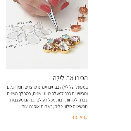
המשרד בטלפון 03-5326166 או במייל:
info@li-la.co.il
הכירו את לִילָה
במפעל של לִילָה בבתים אנחנו מייצרים חומרי גלם
ותכשיטים כבר למעלה מ-10 שנים, במהלך השנים
צברנו לקוחות רבות מכל העולם, בניהם מעצבות
תכשיטים סלוני כלות, רשתות אופנה ועוד..
קרא עוד