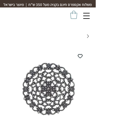
משלוח אקספרס חינם בקניה מעל 350 ש"ח | מיוצר בישראל